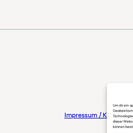
Um dir ein o
Geräteinform
Impressum / Kontakt
D
Technologien
dieser Websi
können best