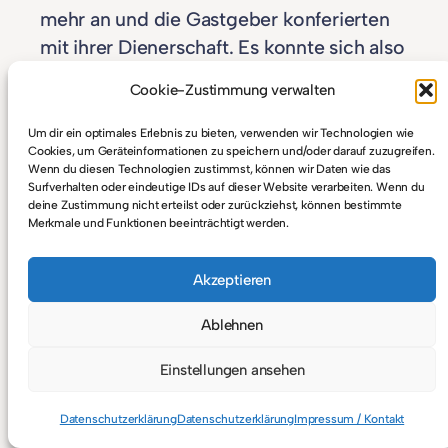
mehr an und die Gastgeber konferierten
mit ihrer Dienerschaft. Es konnte sich also
nur noch um wenige Minuten handeln, bis
Cookie-Zustimmung verwalten
die Gesellschaft gebeten würde, am
Esstisch Platz zu nehmen.
Um dir ein optimales Erlebnis zu bieten, verwenden wir Technologien wie
Cookies, um Geräteinformationen zu speichern und/oder darauf zuzugreifen.
Wenn du diesen Technologien zustimmst, können wir Daten wie das
Hektisch sah sich Victor um. Er durfte
Surfverhalten oder eindeutige IDs auf dieser Website verarbeiten. Wenn du
jetzt keine Zeit verlieren. Jerry war
deine Zustimmung nicht erteilst oder zurückziehst, können bestimmte
Merkmale und Funktionen beeinträchtigt werden.
definitiv nicht im Raum zu sehen. Er
würde die anwesenden Menschen mit
Akzeptieren
Leichtigkeit deutlich überragen. Und
selbst, wenn er irgendwo
Ablehnen
zusammengekauert in einer Ecke säße,
Einstellungen ansehen
würde allein dieser Umstand schon einen
Hinweis auf seinen derzeitigen Verbleib
Datenschutzerklärung
Datenschutzerklärung
Impressum / Kontakt
geben. Wo war er nur und was hatte er