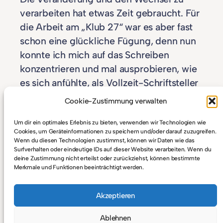
verarbeiten hat etwas Zeit gebraucht. Für
die Arbeit am „Klub 27“ war es aber fast
schon eine glückliche Fügung, denn nun
konnte ich mich auf das Schreiben
konzentrieren und mal ausprobieren, wie
es sich anfühlte, als Vollzeit-Schriftsteller
zu arbeiten. Trotzdem hat es noch ein
Cookie-Zustimmung verwalten
paar Wochen gedauert, bis ich mich die
nahende Weihnachts-Dealine dazu
Um dir ein optimales Erlebnis zu bieten, verwenden wir Technologien wie
Cookies, um Geräteinformationen zu speichern und/oder darauf zuzugreifen.
gebracht hat intensiv an der Story zu
Wenn du diesen Technologien zustimmst, können wir Daten wie das
Surfverhalten oder eindeutige IDs auf dieser Website verarbeiten. Wenn du
arbeiten. Am Ende wurde wieder alles
deine Zustimmung nicht erteilst oder zurückziehst, können bestimmte
knapp. Allein im November und
Merkmale und Funktionen beeinträchtigt werden.
Dezember habe ich 44.000 Worte
geschrieben – fast so viel wie in den fünf
Akzeptieren
Monaten zuvor. Meine selbst gesetzten
Ablehnen
Deadlines kamen immer näher und